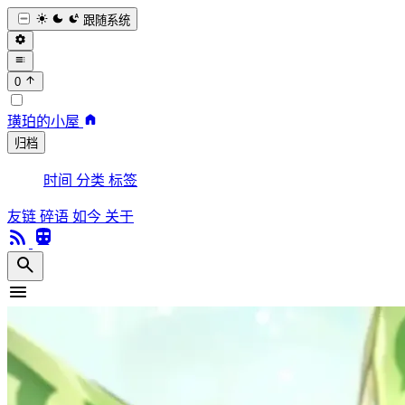
跟随系统
0
璜珀的小屋
归档
时间
分类
标签
友链
碎语
如今
关于