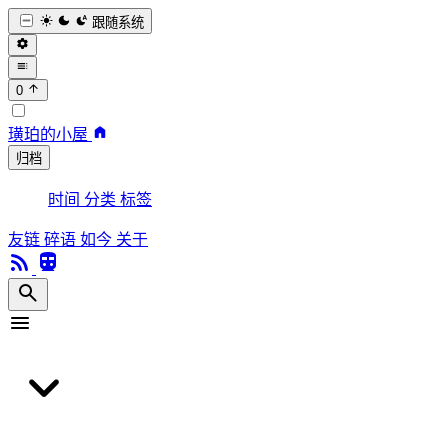
跟随系统
0
璜珀的小屋
归档
时间
分类
标签
友链
碎语
如今
关于