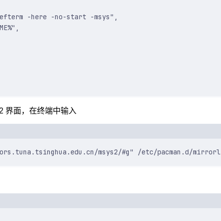
efterm -here -no-start -msys"
,
ME%"
,
MSYS2 界面，在终端中输入
Terminal window
ors.tuna.tsinghua.edu.cn/msys2/#g"
/etc/pacman.d/mirrorl
Terminal window