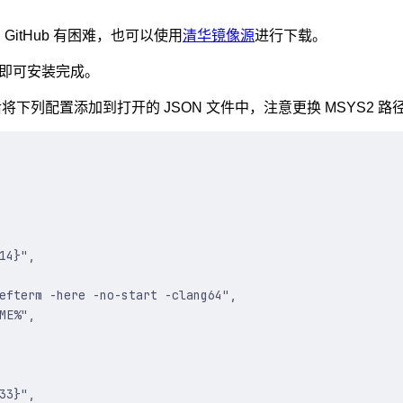
GitHub 有困难，也可以使用
清华镜像源
进行下载。
 即可安装完成。
文件，然后将下列配置添加到打开的 JSON 文件中，注意更换 MSYS2
14}"
,
efterm -here -no-start -clang64"
,
ME%"
,
33}"
,