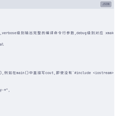
erbose级别输出完整的编译命令行参数,debug级别对应 xma
al
中直接写cout,即使没有`#include <iostream>`,也会给
y-*"
,