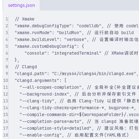
settings.json
1
// Xmake
2
"xmake.debugConfigType"
: 
"codelldb"
, 
// 使用 code
3
"xmake.runMode"
: 
"buildRun"
, 
// 运行前自动 build
4
"xmake.buildLevel"
: 
"verbose"
, 
// 设置编译时输出信
5
"xmake.customDebugConfig"
: 
{
6
"
console
"
:
"integratedTerminal"
// XMake调试
7
}
,
8
// Clangd
9
"clangd.path"
: 
"C:/msys64/clang64/bin/clangd.exe"
,
10
"clangd.arguments"
: 
[
11
"--all-scopes-completion"
,
// 全局补全(补全建议会给
12
"--background-index"
,
// 后台分析并保存索引文件
13
"--clang-tidy"
,
// 启用 Clang-Tidy 以提供「静
14
"--clang-tidy-checks=performance-*, bugprone-*, 
15
"--compile-commands-dir=${workspaceFolder}/.vsco
16
"--completion-parse=auto"
,
// 当 clangd 准
17
"--completion-style=detailed"
,
// 建议风格：打包
18
"--enable-config"
,
// 启用配置文件(YAML格式)