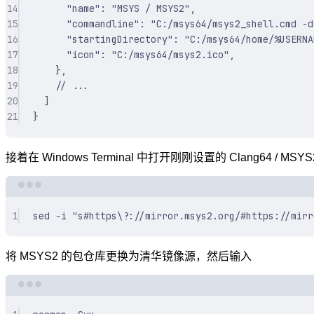
14
"
name
"
:
"MSYS / MSYS2"
,
15
"
commandline
"
:
"C:/msys64/msys2_shell.cmd -d
16
"
startingDirectory
"
:
"C:/msys64/home/%USERNA
17
"
icon
"
:
"C:/msys64/msys2.ico"
,
18
},
19
// ...
20
]
21
}
接着在 Windows Terminal 中打开刚刚设置的 Clang64 / 
1
sed
-i
"s#https\?://mirror.msys2.org/#https://mirr
将 MSYS2 的包仓库更换为清华镜像源，然后输入