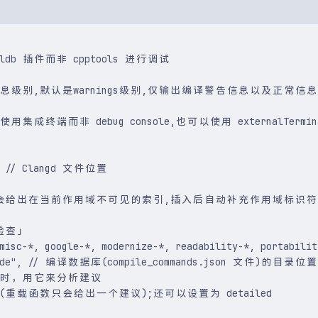
lldb 插件而非 cpptools 进行调试
息级别,默认是warnings级别,仅输出编译警告信息以及正常信息,v
时使用集成终端而非 debug console,也可以使用 externalTermin
 
// Clangd 文件位置
出在当前作用域不可见的索引,插入后自动补充作用域标识符),例如在main()
态检查」
misc-*, google-*, modernize-*, readability-*, portabilit
de"
,
// 编译数据库(compile_commands.json 文件)的目录位置
备就绪时，用它来分析建议
(重载函数只会给出一个建议);还可以设置为 detailed