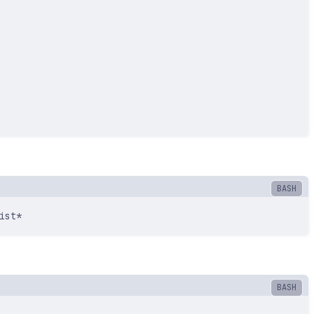
ist
*