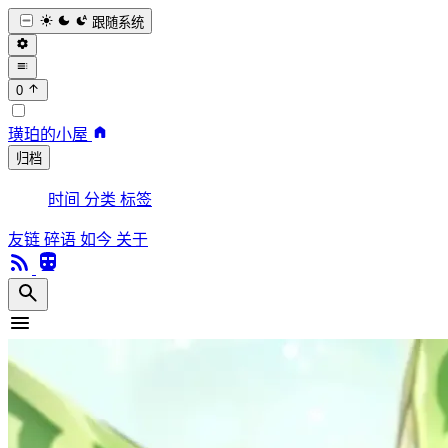
跟随系统
0
璜珀的小屋
归档
时间
分类
标签
友链
碎语
如今
关于