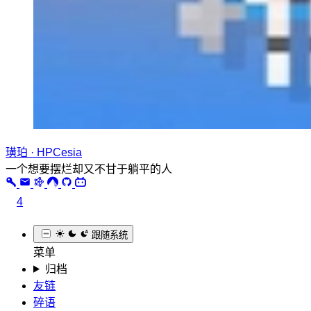
璜珀 · HPCesia
一个想要摆烂却又不甘于躺平的人
4
跟随系统
菜单
归档
友链
碎语